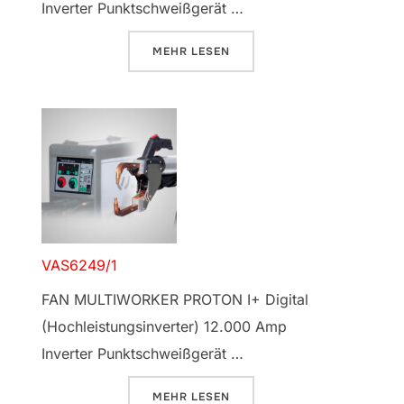
Inverter Punktschweißgerät …
ÜBER „VAS6525 INVERTER“
MEHR
LESEN
VAS6249/1
FAN MULTIWORKER PROTON I+ Digital
(Hochleistungsinverter) 12.000 Amp
Inverter Punktschweißgerät …
ÜBER „VAS6249/1“
MEHR
LESEN