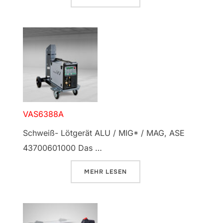
VAS6388A
Schweiß- Lötgerät ALU / MIG* / MAG, ASE
43700601000 Das …
ÜBER „VAS6388A“
MEHR
LESEN