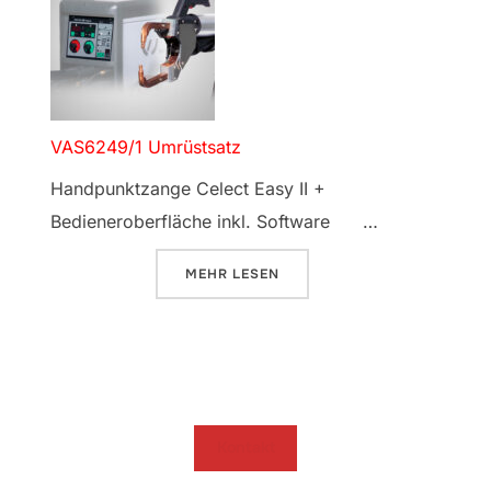
VAS6249/1 Umrüstsatz
Handpunktzange Celect Easy II +
Bedieneroberfläche inkl. Software …
ÜBER „VAS6249/1 UMRÜSTSATZ“
MEHR
LESEN
Kontakt