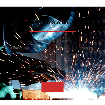
Kontaktieren Sie uns gerne!
FAN AUSTRIA GmbH
KAROSSERIE – PUNKTSCHWEISS – TECHNOLOGIE
Boschstrasse 45, A-4600 Wels
Tel: 0043-(0)7242/44 43 2
office@fan-austria.com
Kontakt