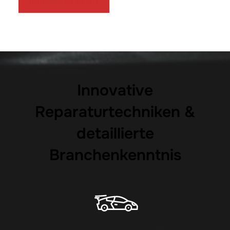
kontaktieren sie uns
Innovative
Reparaturtechniken &
detaillierte
Branchenkenntnis