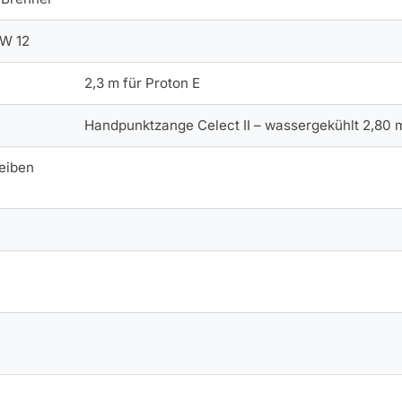
W 12
2,3 m für Proton E
Handpunktzange Celect II – wassergekühlt 2,80 
eiben