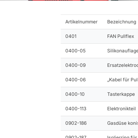
Artikelnummer
Bezeichnung
0401
FAN Pullflex
0400-05
Silikonauflag
0400-09
Ersatzelektro
0400-06
„Kabel für Pul
0400-10
Tasterkappe
0400-113
Elektronikteil
0902-186
Gasdüse koni
0902-187
Isolierring fü