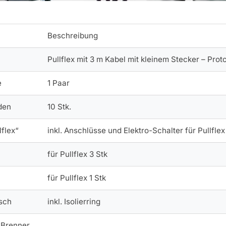
Beschreibung
Pullflex mit 3 m Kabel mit kleinem Stecker – Pro
e
1 Paar
den
10 Stk.
lflex“
inkl. Anschlüsse und Elektro-Schalter für Pullflex
für Pullflex 3 Stk
für Pullflex 1 Stk
sch
inkl. Isolierring
r Brenner